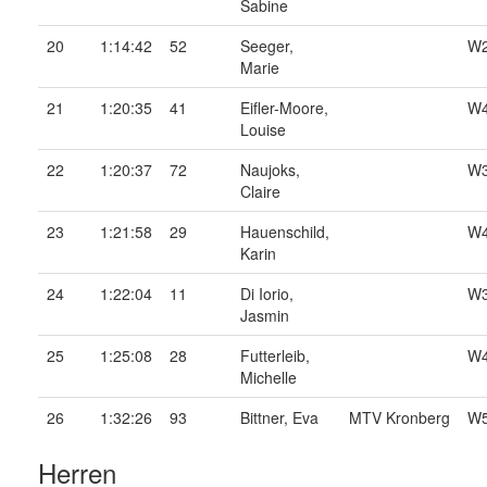
Sabine
20
1:14:42
52
Seeger,
W
Marie
21
1:20:35
41
Eifler-Moore,
W
Louise
22
1:20:37
72
Naujoks,
W
Claire
23
1:21:58
29
Hauenschild,
W
Karin
24
1:22:04
11
Di Iorio,
W
Jasmin
25
1:25:08
28
Futterleib,
W
Michelle
26
1:32:26
93
Bittner, Eva
MTV Kronberg
W
Herren