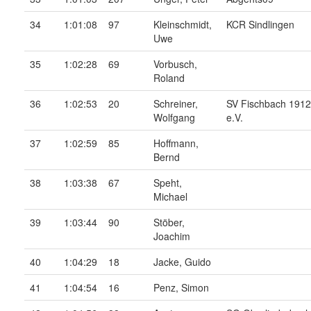
34
1:01:08
97
Kleinschmidt,
KCR Sindlingen
Uwe
35
1:02:28
69
Vorbusch,
Roland
36
1:02:53
20
Schreiner,
SV Fischbach 1912
Wolfgang
e.V.
37
1:02:59
85
Hoffmann,
Bernd
38
1:03:38
67
Speht,
Michael
39
1:03:44
90
Stöber,
Joachim
40
1:04:29
18
Jacke, Guido
41
1:04:54
16
Penz, Simon