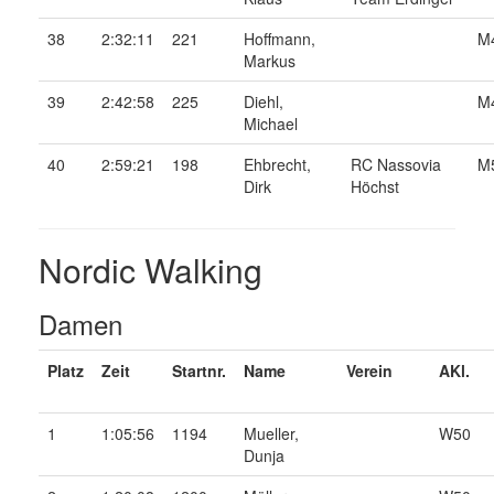
38
2:32:11
221
Hoffmann,
M
Markus
39
2:42:58
225
Diehl,
M
Michael
40
2:59:21
198
Ehbrecht,
RC Nassovia
M
Dirk
Höchst
Nordic Walking
Damen
Platz
Zeit
Startnr.
Name
Verein
AKl.
1
1:05:56
1194
Mueller,
W50
Dunja