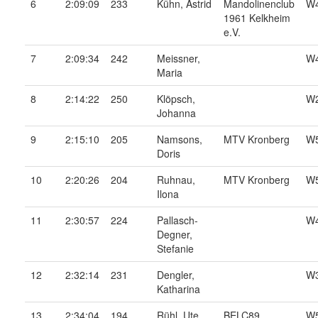
6
2:09:09
233
Kühn, Astrid
Mandolinenclub
W
1961 Kelkheim
e.V.
7
2:09:34
242
Meissner,
W
Maria
8
2:14:22
250
Klöpsch,
W
Johanna
9
2:15:10
205
Namsons,
MTV Kronberg
W
Doris
10
2:20:26
204
Ruhnau,
MTV Kronberg
W
Ilona
11
2:30:57
224
Pallasch-
W
Degner,
Stefanie
12
2:32:14
231
Dengler,
W
Katharina
13
2:34:04
194
Rühl, Ute
BELC89
W