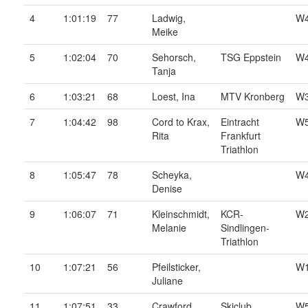
4
1:01:19
77
Ladwig,
W
Meike
5
1:02:04
70
Sehorsch,
TSG Eppstein
W
Tanja
6
1:03:21
68
Loest, Ina
MTV Kronberg
W
7
1:04:42
98
Cord to Krax,
Eintracht
W
Rita
Frankfurt
Triathlon
8
1:05:47
78
Scheyka,
W
Denise
9
1:06:07
71
Kleinschmidt,
KCR-
W
Melanie
Sindlingen-
Triathlon
10
1:07:21
56
Pfeilsticker,
W
Juliane
11
1:07:51
33
Crawford,
Skiclub
W