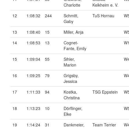
Charlotte
Kelkheim e. V.
12
1:08:32
244
Schmitt,
TuS Hornau
W
Gaby
13
1:08:40
15
Miller, Anja
W
14
1:08:53
13
Cognet-
W
Fante, Emily
15
1:09:04
55
Sihler,
W
Marion
16
1:09:25
79
Grigsby,
W
Jessica
17
1:11:33
94
Kostka,
TSG Eppstein
W
Christina
18
1:13:23
10
Dörflinger,
W
Elke
19
1:14:24
31
Dankmeier,
Team Terrier
W