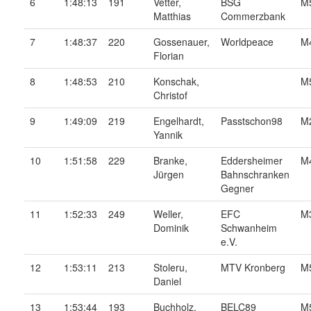
6
1:48:13
191
Vetter,
BSG
M
Matthias
Commerzbank
7
1:48:37
220
Gossenauer,
Worldpeace
M
Florian
8
1:48:53
210
Konschak,
M
Christof
9
1:49:09
219
Engelhardt,
Passtschon98
M
Yannik
10
1:51:58
229
Branke,
Eddersheimer
M
Jürgen
Bahnschranken
Gegner
11
1:52:33
249
Weller,
EFC
M
Dominik
Schwanheim
e.V.
12
1:53:11
213
Stoleru,
MTV Kronberg
M
Daniel
13
1:53:44
193
Buchholz,
BELC89
M