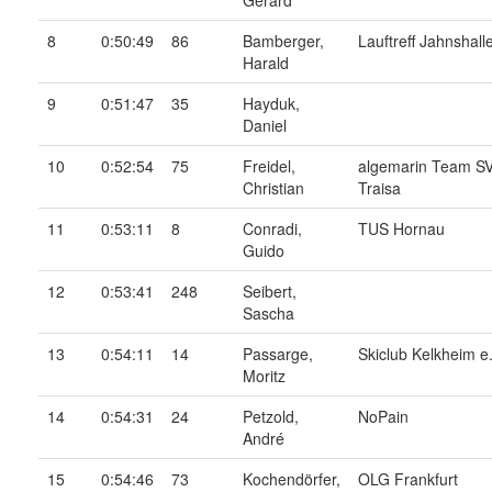
Gerard
8
0:50:49
86
Bamberger,
Lauftreff Jahnshall
Harald
9
0:51:47
35
Hayduk,
Daniel
10
0:52:54
75
Freidel,
algemarin Team S
Christian
Traisa
11
0:53:11
8
Conradi,
TUS Hornau
Guido
12
0:53:41
248
Seibert,
Sascha
13
0:54:11
14
Passarge,
Skiclub Kelkheim e.
Moritz
14
0:54:31
24
Petzold,
NoPain
André
15
0:54:46
73
Kochendörfer,
OLG Frankfurt