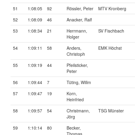
51
1:08:05
92
Rössler, Peter
MTV Kronberg
52
1:08:09
46
Anacker, Ralf
53
1:08:34
21
Herrmann,
SV Fischbach
Holger
54
1:09:11
58
Anders,
EMK Höchst
Christoph
55
1:09:19
44
Pfeilsticker,
Peter
56
1:09:44
7
Tüting, Willm
57
1:09:47
19
Korn,
Heinfried
58
1:09:57
54
Christmann,
TSG Münster
Jörg
59
1:10:14
80
Becker,
Thomas