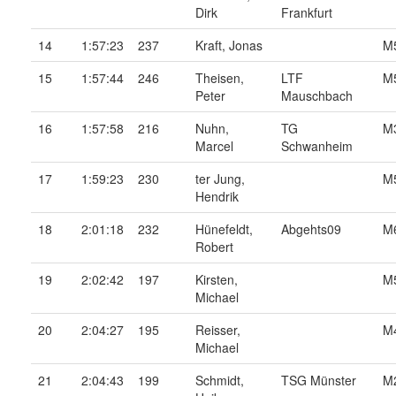
Dirk
Frankfurt
14
1:57:23
237
Kraft, Jonas
M
15
1:57:44
246
Theisen,
LTF
M
Peter
Mauschbach
16
1:57:58
216
Nuhn,
TG
M
Marcel
Schwanheim
17
1:59:23
230
ter Jung,
M
Hendrik
18
2:01:18
232
Hünefeldt,
Abgehts09
M
Robert
19
2:02:42
197
Kirsten,
M
Michael
20
2:04:27
195
Reisser,
M
Michael
21
2:04:43
199
Schmidt,
TSG Münster
M