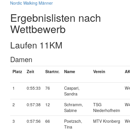
Nordic Walking Männer
Ergebnislisten nach
Wettbewerb
Laufen 11KM
Damen
Platz
Zeit
Startnr.
Name
Verein
AK
1
0:55:33
76
Caspari,
W
Sandra
2
0:57:38
12
Schramm,
TSG
W
Sabine
Niederhofheim
3
0:57:56
66
Poetzsch,
MTV Kronberg
W
Tina