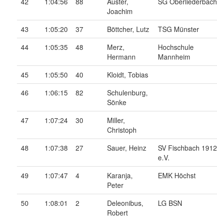
42
1:04:56
88
Auster,
SG Oberliederbach
Joachim
43
1:05:20
37
Böttcher, Lutz
TSG Münster
44
1:05:35
48
Merz,
Hochschule
Hermann
Mannheim
45
1:05:50
40
Kloidt, Tobias
46
1:06:15
82
Schulenburg,
Sönke
47
1:07:24
30
Miller,
Christoph
48
1:07:38
27
Sauer, Heinz
SV Fischbach 1912
e.V.
49
1:07:47
4
Karanja,
EMK Höchst
Peter
50
1:08:01
2
Deleonibus,
LG BSN
Robert