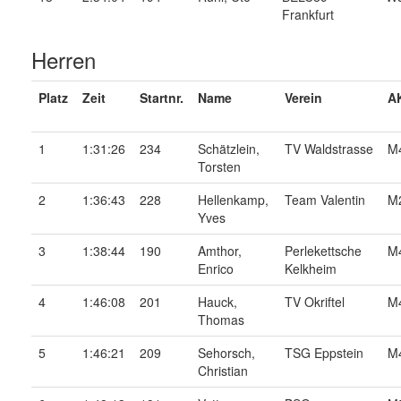
Frankfurt
Herren
Platz
Zeit
Startnr.
Name
Verein
AK
1
1:31:26
234
Schätzlein,
TV Waldstrasse
M
Torsten
2
1:36:43
228
Hellenkamp,
Team Valentin
M
Yves
3
1:38:44
190
Amthor,
Perlekettsche
M
Enrico
Kelkheim
4
1:46:08
201
Hauck,
TV Okriftel
M
Thomas
5
1:46:21
209
Sehorsch,
TSG Eppstein
M
Christian