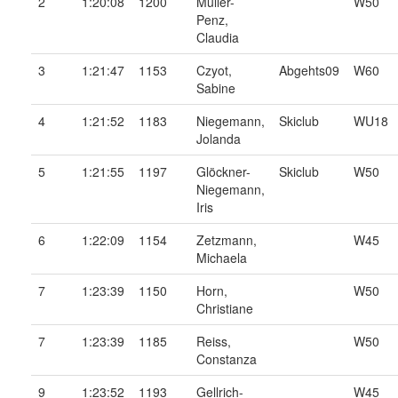
2
1:20:08
1200
Müller-
W50
Penz,
Claudia
3
1:21:47
1153
Czyot,
Abgehts09
W60
Sabine
4
1:21:52
1183
Niegemann,
Skiclub
WU18
Jolanda
5
1:21:55
1197
Glöckner-
Skiclub
W50
Niegemann,
Iris
6
1:22:09
1154
Zetzmann,
W45
Michaela
7
1:23:39
1150
Horn,
W50
Christiane
7
1:23:39
1185
Reiss,
W50
Constanza
9
1:23:52
1193
Gellrich-
W45