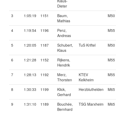
Klaus-
Dieter
3
1:05:19
1151
Baum,
M50
Mathias
4
1:19:54
1196
Penz,
M55
Andreas
5
1:20:05
1187
Schubert,
TuS Kriftel
M50
Klaus
6
1:21:28
1152
Rijkens,
M55
Hendrik
7
1:28:13
1192
Merz,
KTEV
M55
Thorsten
Kelkheim
8
1:30:33
1199
Klick,
Herzbluthelden
M65
Gerhard
9
1:31:10
1189
Bouchée,
TSG Marxheim
M65
Bernhard