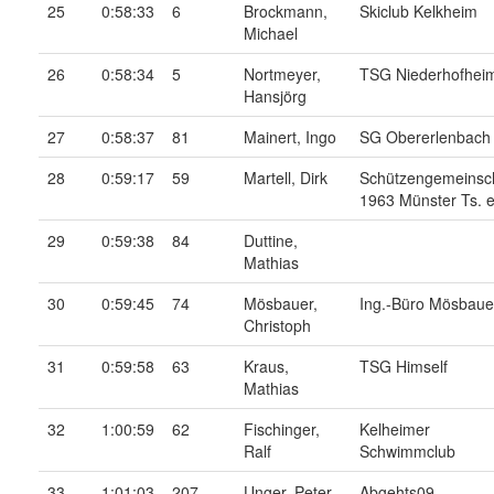
25
0:58:33
6
Brockmann,
Skiclub Kelkheim
Michael
26
0:58:34
5
Nortmeyer,
TSG Niederhofhei
Hansjörg
27
0:58:37
81
Mainert, Ingo
SG Obererlenbach
28
0:59:17
59
Martell, Dirk
Schützengemeinsc
1963 Münster Ts. e
29
0:59:38
84
Duttine,
Mathias
30
0:59:45
74
Mösbauer,
Ing.-Büro Mösbaue
Christoph
31
0:59:58
63
Kraus,
TSG Himself
Mathias
32
1:00:59
62
Fischinger,
Kelheimer
Ralf
Schwimmclub
33
1:01:03
207
Unger, Peter
Abgehts09