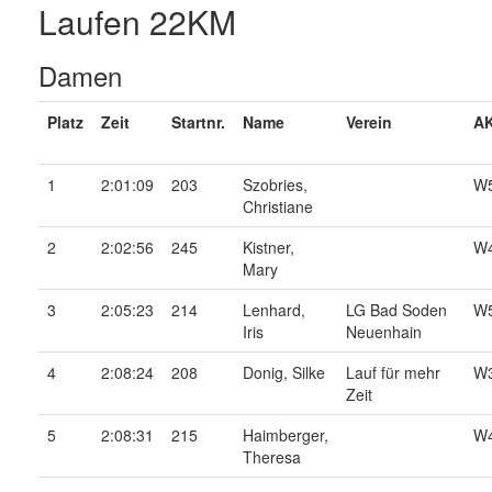
Laufen 22KM
Damen
Platz
Zeit
Startnr.
Name
Verein
AK
1
2:01:09
203
Szobries,
W
Christiane
2
2:02:56
245
Kistner,
W
Mary
3
2:05:23
214
Lenhard,
LG Bad Soden
W
Iris
Neuenhain
4
2:08:24
208
Donig, Silke
Lauf für mehr
W
Zeit
5
2:08:31
215
Haimberger,
W
Theresa