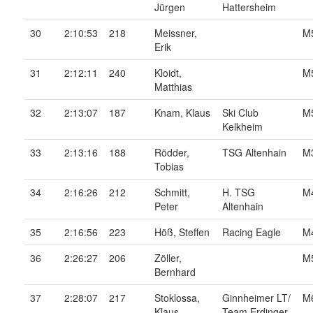
Jürgen
Hattersheim
30
2:10:53
218
Meissner,
M
Erik
31
2:12:11
240
Kloidt,
M
Matthias
32
2:13:07
187
Knam, Klaus
Ski Club
M
Kelkheim
33
2:13:16
188
Rödder,
TSG Altenhain
M
Tobias
34
2:16:26
212
Schmitt,
H. TSG
M
Peter
Altenhain
35
2:16:56
223
Höß, Steffen
Racing Eagle
M
36
2:26:27
206
Zöller,
M
Bernhard
37
2:28:07
217
Stoklossa,
Ginnheimer LT/
M
Klaus
Team Erdinger