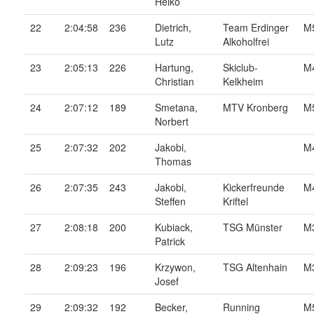
Heiko
22
2:04:58
236
Dietrich,
Team Erdinger
M
Lutz
Alkoholfrei
23
2:05:13
226
Hartung,
Skiclub-
M
Christian
Kelkheim
24
2:07:12
189
Smetana,
MTV Kronberg
M
Norbert
25
2:07:32
202
Jakobi,
M
Thomas
26
2:07:35
243
Jakobi,
Kickerfreunde
M
Steffen
Kriftel
27
2:08:18
200
Kubiack,
TSG Münster
M
Patrick
28
2:09:23
196
Krzywon,
TSG Altenhain
M
Josef
29
2:09:32
192
Becker,
Running
M