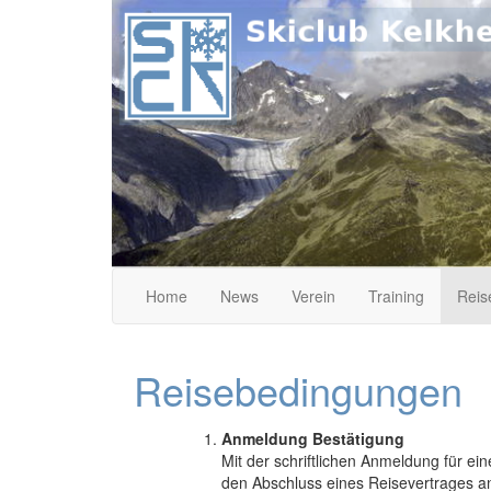
Skip
to
content
Home
News
Verein
Training
Reis
Skiclub Kelkheim e.
Reisebedingungen
Anmeldung Bestätigung
Mit der schriftlichen Anmeldung für ein
den Abschluss eines Reisevertrages an