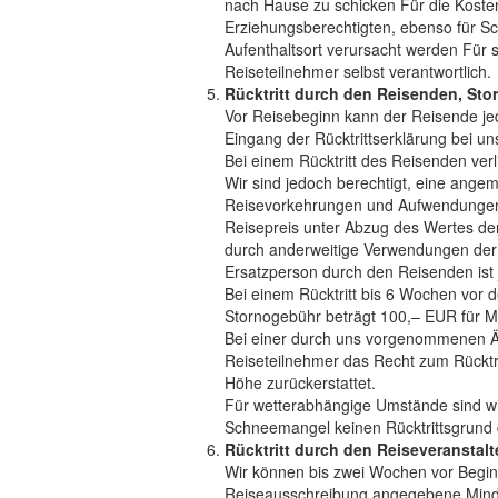
nach Hause zu schicken Für die Kosten 
Erziehungsberechtigten, ebenso für Sc
Aufenthaltsort verursacht werden Für s
Reiseteilnehmer selbst verantwortlich.
Rücktritt durch den Reisenden, St
Vor Reisebeginn kann der Reisende jed
Eingang der Rücktrittserklärung bei un
Bei einem Rücktritt des Reisenden verl
Wir sind jedoch berechtigt, eine ange
Reisevorkehrungen und Aufwendungen
Reisepreis unter Abzug des Wertes de
durch anderweitige Verwendungen der 
Ersatzperson durch den Reisenden ist 
Bei einem Rücktritt bis 6 Wochen vor 
Stornogebühr beträgt 100,– EUR für Mi
Bei einer durch uns vorgenommenen Ä
Reiseteilnehmer das Recht zum Rücktrit
Höhe zurückerstattet.
Für wetterabhängige Umstände sind wir 
Schneemangel keinen Rücktrittsgrund 
Rücktritt durch den Reiseveranstalt
Wir können bis zwei Wochen vor Beginn
Reiseausschreibung angegebene Minde