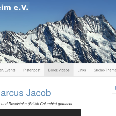
en/Events
Pistenpost
Bilder/Videos
Links
Suche/Theme
V.
Marcus Jacob
 und Revelstoke (British Columbia) gemacht