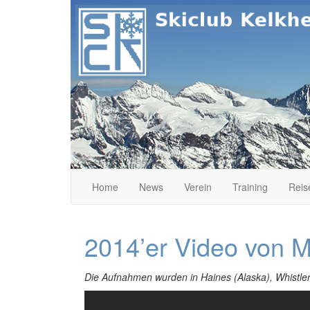
Skip
to
content
Home
News
Verein
Training
Reis
Skiclub Kelkheim e.
2014’er Video von 
Die Aufnahmen wurden in Haines (Alaska), Whistler